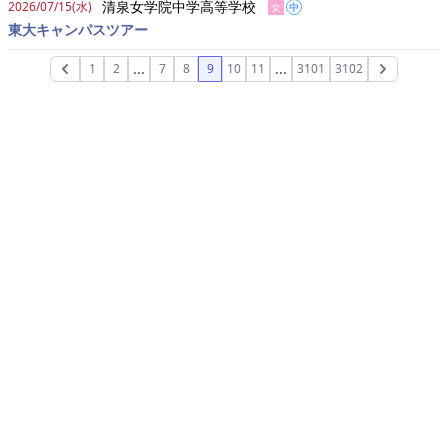
清泉女学院中学高等学校
2026/07/15(水)
女
中
東大キャンパスツアー
...
...
1
2
7
8
9
10
11
3101
3102
Previous
Next