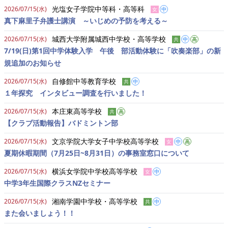
光塩女子学院中等科・高等科
2026/07/15(水)
女
中
真下麻里子弁護士講演 ～いじめの予防を考える～
城西大学附属城西中学校・高等学校
2026/07/15(水)
共
中
高
7/19(日)第1回中学体験入学 午後 部活動体験に「吹奏楽部」の新
規追加のお知らせ
自修館中等教育学校
2026/07/15(水)
共
中
１年探究 インタビュー調査を行いました！
本庄東高等学校
2026/07/15(水)
共
高
【クラブ活動報告】バドミントン部
文京学院大学女子中学校高等学校
2026/07/15(水)
女
中
高
夏期休暇期間（7月25日~8月31日）の事務室窓口について
横浜女学院中学校高等学校
2026/07/15(水)
女
中
中学3年生国際クラスNZセミナー
湘南学園中学校・高等学校
2026/07/15(水)
共
中
また会いましょう！！