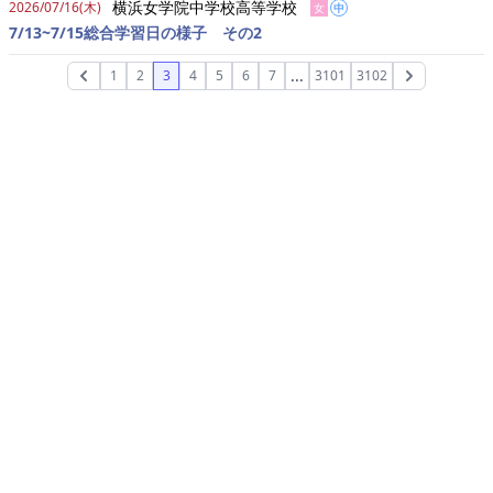
横浜女学院中学校高等学校
2026/07/16(木)
女
中
7/13~7/15総合学習日の様子 その2
...
1
2
3
4
5
6
7
3101
3102
Previous
Next