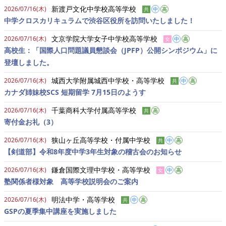
新渡戸文化中学校高等学校
2026/07/16(木)
共
中
高
中学クロスカリキュラムで渋谷区役所を訪問いたしました！
文京学院大学女子中学校高等学校
2026/07/16(木)
女
中
高
高校生：「国際人口問題議員懇談会（JPFP）公開シンポジウム」に
登壇しました。
城西大学附属城西中学校・高等学校
2026/07/16(木)
共
中
高
カナダ姉妹校SCS 短期留学 7月15日のようす
千葉商科大学付属高等学校
2026/07/16(木)
共
高
寄付金お礼（3）
狭山ヶ丘高等学校・付属中学校
2026/07/16(木)
共
中
高
【剣道部】令和8年度中学3年生対象の稽古会のお知らせ
鎌倉国際文理中学校・高等学校
2026/07/16(木)
女
中
高
塾関係者様対象 高等学校説明会のご案内
明法中学・高等学校
2026/07/16(木)
共
中
高
GSPの夏季集中講座を実施しました